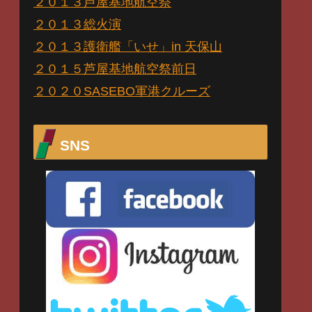
２０１３芦屋基地航空祭
２０１３総火演
２０１３護衛艦「いせ」in 天保山
２０１５芦屋基地航空祭前日
２０２０SASEBO軍港クルーズ
SNS