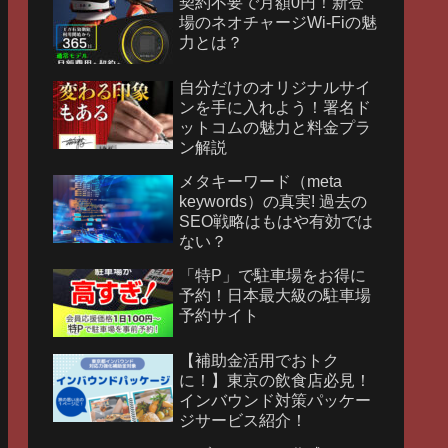
契約不要で月額0円！新登
場のネオチャージWi-Fiの魅
力とは？
自分だけのオリジナルサイ
ンを手に入れよう！署名ド
ットコムの魅力と料金プラ
ン解説
メタキーワード（meta
keywords）の真実! 過去の
SEO戦略はもはや有効では
ない？
「特P」で駐車場をお得に
予約！日本最大級の駐車場
予約サイト
【補助金活用でおトク
に！】東京の飲食店必見！
インバウンド対策パッケー
ジサービス紹介！