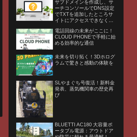
サブドメインを作成し、サ
ーチコンソールでDNS設定
でTXTを追加したところサ
イトにアクセスできなくな
りました。
電話回線の未来がここに！
CLOUD PHONEで手軽に始
める効率的な通信
未来を切り拓く！3Dホログ
ラムで驚きと感動の体験を
SLやまぐち号復活！新料金
発表、蒸気機関車の歴史再
び
BLUETTI AC180 大容量ポ
ータブル電源：アウトドア
や防災に頼れる最適解！