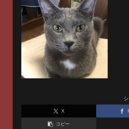
シ
X
コピー