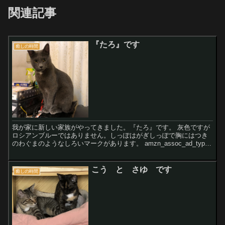
関連記事
『たろ』です
癒しの時間
我が家に新しい家族がやってきました。『たろ』です。 灰色ですが
ロシアンブルーではありません。しっぽはがぎしっぽで胸にはつき
のわぐまのようなしろいマークがあります。 amzn_assoc_ad_type
="responsive_search...
こう と さゆ です
癒しの時間