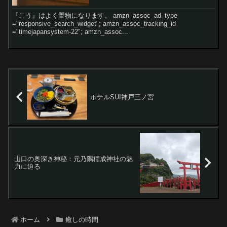
『こう』はよく置物になります。 amzn_assoc_ad_type
="responsive_search_widget"; amzn_assoc_tracking_id
="timejapansystem-22"; amzn_assoc...
ホテルSUI神戸三ノ宮
山口の奥深き神秘：元乃隅稲成神社の魅
力に迫る
ホーム
癒しの時間