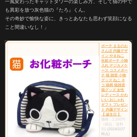
一風変わったキャットタワーの楽しみ方、そして猫の中で
も異彩を放つ灰色猫の『たろ』くん。
その奇妙で愉快な姿に、きっとあなたも思わず笑顔になる
こと間違いなし！」
ポーチ まるのお
さんぽ 内藤デザ
イン やまねこ
化粧ポーチ 小物
入れ デジカメケ
ース コスメポー
チ 猫 雑貨 小物
グッズ ねこ ネ
コ 猫柄 猫雑貨
猫グッズ 女性
レディース かわ
いい おしゃれ
ギフト プレゼン
ト 内藤デザイン
【 誕生日 】
価格：2,200円
（税込、送料
別)
(2024/2/27
時点)