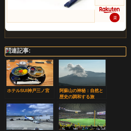
楽
天
で
購
関連記事:
入
ホテルSUI神戸三ノ宮
阿蘇山の神秘：自然と
歴史の調和する旅