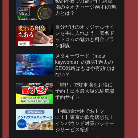
契約不要で月額0円！新登
場のネオチャージWi-Fiの魅
力とは？
自分だけのオリジナルサイ
ンを手に入れよう！署名ド
ットコムの魅力と料金プラ
ン解説
メタキーワード（meta
keywords）の真実! 過去の
SEO戦略はもはや有効では
ない？
「特P」で駐車場をお得に
予約！日本最大級の駐車場
予約サイト
【補助金活用でおトク
に！】東京の飲食店必見！
インバウンド対策パッケー
ジサービス紹介！