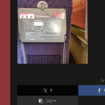
シ
X
コピー