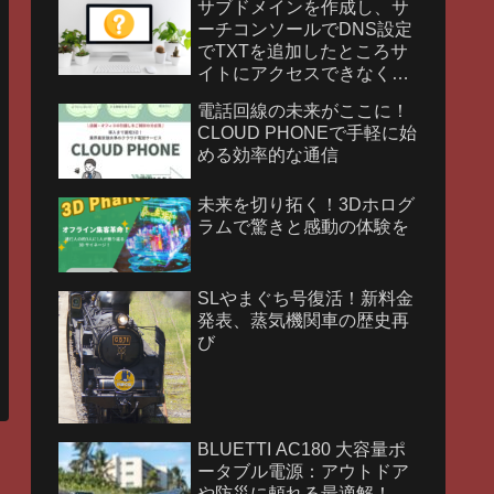
サブドメインを作成し、サ
ーチコンソールでDNS設定
でTXTを追加したところサ
イトにアクセスできなくな
りました。
電話回線の未来がここに！
CLOUD PHONEで手軽に始
める効率的な通信
未来を切り拓く！3Dホログ
ラムで驚きと感動の体験を
SLやまぐち号復活！新料金
発表、蒸気機関車の歴史再
び
BLUETTI AC180 大容量ポ
ータブル電源：アウトドア
や防災に頼れる最適解！