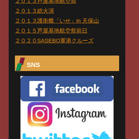
２０１３芦屋基地航空祭
２０１３総火演
２０１３護衛艦「いせ」in 天保山
２０１５芦屋基地航空祭前日
２０２０SASEBO軍港クルーズ
SNS