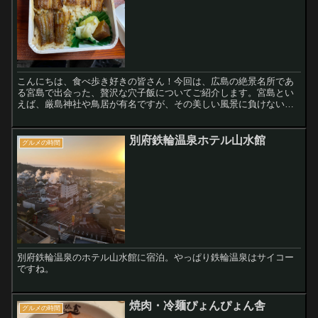
こんにちは、食べ歩き好きの皆さん！今回は、広島の絶景名所であ
る宮島で出会った、贅沢な穴子飯についてご紹介します。宮島とい
えば、厳島神社や鳥居が有名ですが、その美しい風景に負けないく
らい魅力的なのが、地元の人たちが愛する「上ののあなごめし」で
す。 宮島へお参りに行ったとき、久しぶりに『うえの あなごめし』
をいただきました。 店内での食事はすでに時間外でしたが、お持ち
別府鉄輪温泉ホテル山水館
グルメの時間
帰りは大丈夫。 ここのあなごめしは持って帰ってそのまま食べても
柔らかくてほんとにおいしいです。
別府鉄輪温泉のホテル山水館に宿泊。やっぱり鉄輪温泉はサイコー
ですね。
焼肉・冷麺ぴょんぴょん舎
グルメの時間