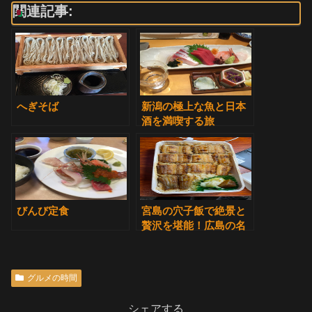
関連記事:
へぎそば
新潟の極上な魚と日本
酒を満喫する旅
びんび定食
宮島の穴子飯で絶景と
贅沢を堪能！広島の名
物が待ち時間なしの持
ち帰りでも楽しめる！
グルメの時間
シェアする