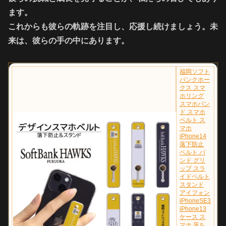
ます。
これからも彼らの軌跡を注目し、応援し続けましょう。未
来は、彼らの手の中にあります。
福岡ソフト
バンクホー
クス スマ
ホリング
スマホバン
ド スマホ
ベルト ス
マホ
iPhone14
落下防止
ベルト バ
ンド グリ
ップ スラ
イドベルト
スタンド
アイフォン
iPhoneSE3
iPhone13
ケース ス
マホ 落ち