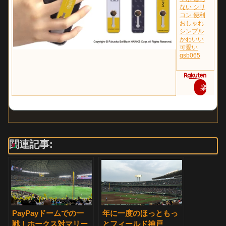
ない シリ
コン 便利
おしゃれ
シンプル
かわいい
可愛い
qsb065
楽
天
で
購
関連記事:
入
PayPayドームでの一
年に一度のほっともっ
戦！ホークス対マリー
とフィールド神戸