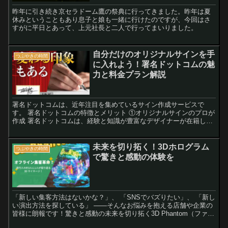
昨年に引き続き京セラドーム鷹の祭典に行ってきました。昨年は夏
休みということもあり息子と娘も一緒に行けたのですが、今回はさ
すがに平日とあって、上元社長と二人で行ってまいりました。
自分だけのオリジナルサインを手
つぶやきの時間
に入れよう！署名ドットコムの魅
力と料金プラン解説
署名ドットコムは、近年注目を集めているサイン作成サービスで
す。 署名ドットコムの特徴とメリット ①オリジナルサインのプロが
作成 署名ドットコムは、経験と知識が豊富なデザイナーが在籍して
おり、デザインが苦手な方でもかっこいいサインを作成できま...
未来を切り拓く！3Dホログラム
つぶやきの時間
で驚きと感動の体験を
「新しい集客方法はないかな？」、 「SNSでバズりたい」、 「新し
い演出方法を探している」 ――そんなお悩みを抱える店舗や企業の
皆様に朗報です！驚きと感動の未来を切り拓く3D Phantom（ファン
トム）をご紹介いたします。