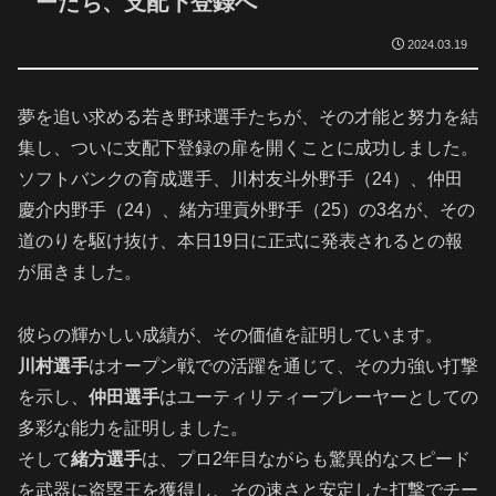
ーたち、支配下登録へ
2024.03.19
夢を追い求める若き野球選手たちが、その才能と努力を結
集し、ついに支配下登録の扉を開くことに成功しました。
ソフトバンクの育成選手、川村友斗外野手（24）、仲田
慶介内野手（24）、緒方理貢外野手（25）の3名が、その
道のりを駆け抜け、本日19日に正式に発表されるとの報
が届きました。
彼らの輝かしい成績が、その価値を証明しています。
川村選手
はオープン戦での活躍を通じて、その力強い打撃
を示し、
仲田選手
はユーティリティープレーヤーとしての
多彩な能力を証明しました。
そして
緒方選手
は、プロ2年目ながらも驚異的なスピード
を武器に盗塁王を獲得し、その速さと安定した打撃でチー