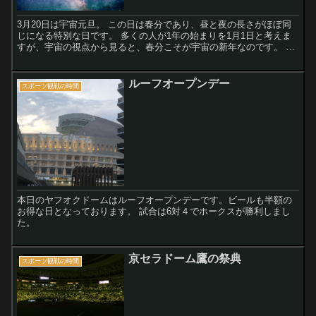
3月20日は宇宙元旦。 この日は春分であり、昼と夜の長さがほぼ同
じになる特別な日です。 多くの人が1年の始まりを1月1日と考えま
すが、宇宙の視点から見ると、春分こそが宇宙の新年なのです。 こ
の日には宇宙エネルギーが大きくなり、私たちの夢や目標を実現す
るための力強いサポートが得られると言われています。
ルーフオープンデー
スポーツ観戦の時間
本日のヤフオクドームはルーフオープンデーです。ビールも半額の
お得な日となっております。 試合は6対４でホークスが勝利しまし
た。
京セラドーム鷹の祭典
スポーツ観戦の時間