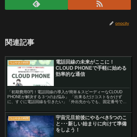
onocity
関連記事
電話回線の未来がここに！
つぶやきの時間
CLOUD PHONEで手軽に始める
効率的な通信
「初期費用0円！電話回線の導入が簡単＆スピーディーなCLOUD
PHONEが解決する３つのお悩み」 「出来るだけコストをかけず
に、すぐに電話回線を引きたい」「外出先からでも、固定番号で受
発信したい」「問い合わせ窓口をすぐに立ち上げたい」――...
宇宙元旦前後にやるべき5つのこ
つぶやきの時間
と･･･新しい始まりに向けて準備
をしよう！