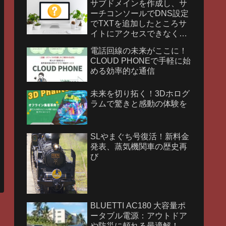
サブドメインを作成し、サ
ーチコンソールでDNS設定
でTXTを追加したところサ
イトにアクセスできなくな
りました。
電話回線の未来がここに！
CLOUD PHONEで手軽に始
める効率的な通信
未来を切り拓く！3Dホログ
ラムで驚きと感動の体験を
SLやまぐち号復活！新料金
発表、蒸気機関車の歴史再
び
BLUETTI AC180 大容量ポ
ータブル電源：アウトドア
や防災に頼れる最適解！