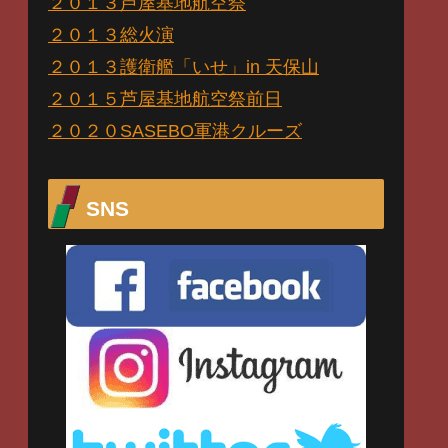
２０１３芦屋基地航空祭
２０１３総火演
２０１３護衛艦「いせ」in 天保山
２０１５芦屋基地航空祭前日
２０２０SASEBO軍港クルーズ
SNS