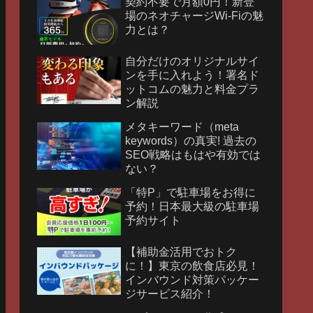
契約不要で月額0円！新登
場のネオチャージWi-Fiの魅
力とは？
自分だけのオリジナルサイ
ンを手に入れよう！署名ド
ットコムの魅力と料金プラ
ン解説
メタキーワード（meta
keywords）の真実! 過去の
SEO戦略はもはや有効では
ない？
「特P」で駐車場をお得に
予約！日本最大級の駐車場
予約サイト
【補助金活用でおトク
に！】東京の飲食店必見！
インバウンド対策パッケー
ジサービス紹介！