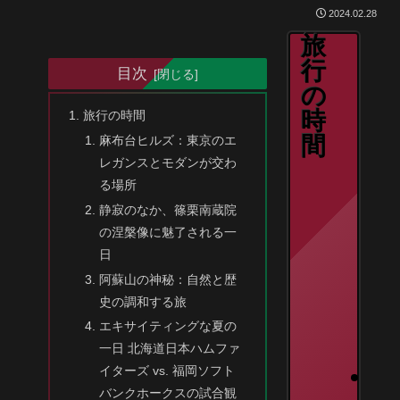
2024.02.28
旅
行
目次
の
時
旅行の時間
間
麻布台ヒルズ：東京のエ
レガンスとモダンが交わ
る場所
静寂のなか、篠栗南蔵院
の涅槃像に魅了される一
日
阿蘇山の神秘：自然と歴
史の調和する旅
エキサイティングな夏の
一日 北海道日本ハムファ
イターズ vs. 福岡ソフト
バンクホークスの試合観