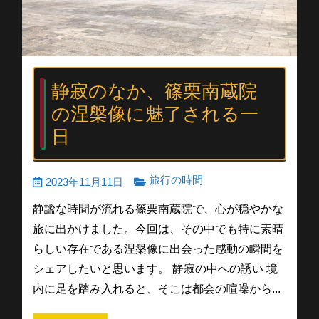
静寂のなか、篠栗南蔵院
の涅槃像に魅了される一
日
旅行の時間
2023年11月11日
静謐な時間が流れる篠栗南蔵院で、心が穏やかな
旅に出かけました。今回は、その中でも特に素晴
らしい存在である涅槃像に出会った感動の瞬間を
シェアしたいと思います。 静寂の中への誘い 境
内に足を踏み入れると、そこは都会の喧噪から...