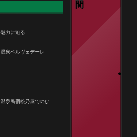
間
の魅力に迫る
み温泉ベルヴェデーレ
川温泉民宿松乃屋でのひ