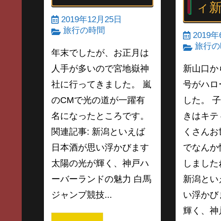
ィ
2019年12月25日
旅行の時間
2019年
旅行の
年末でしたが、お正月は
人手が多いので宮地嶽神
新山口か
社に行ってきました。 嵐
号がハロ
のCMで光の道が一躍有
した。 
名になったところです。
きはキテ
関連記事: 新潟といえば
くさんお
日本酒が思い浮かびます
でなんか
太陽の光が輝く、神戸ハ
しました
ーバーランドの魅力 白馬
新潟とい
ジャンプ競技...
い浮かび
輝く、神戸