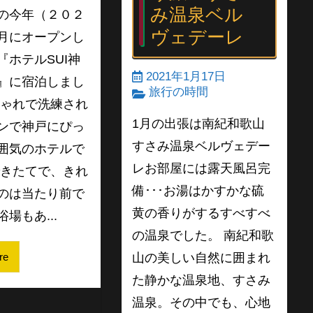
み温泉ベル
の今年（２０２
ヴェデーレ
月にオープンし
『ホテルSUI神
2021年1月17日
』に宿泊しまし
旅行の時間
しゃれで洗練され
1月の出張は南紀和歌山
ンで神戸にぴっ
すさみ温泉ベルヴェデー
囲気のホテルで
レお部屋には露天風呂完
できたてで、きれ
備･･･お湯はかすかな硫
のは当たり前で
黄の香りがするすべすべ
場もあ...
の温泉でした。 南紀和歌
山の美しい自然に囲まれ
re
た静かな温泉地、すさみ
温泉。その中でも、心地