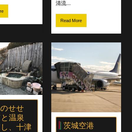
清流...
re
Read More
流のせせ
ぎと温泉
茨城空港
癒し、十津