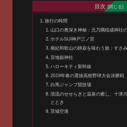
目次
旅行の時間
山口の奥深き神秘：元乃隅稲成神社
ホテルSUI神戸三ノ宮
南紀和歌山の静寂を味わう旅：すさ
宮地嶽神社
ハローキティ新幹線
2019年春の選抜高校野球大会決勝戦
白馬ジャンプ競技場
清流のせせらぎと温泉の癒し、十津
ととき
茨城空港