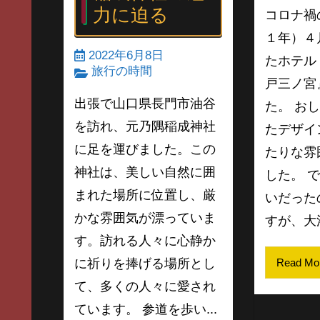
力に迫る
コロナ禍
１年）４
2022年6月8日
たホテル
旅行の時間
戸三ノ宮
出張で山口県長門市油谷
た。 お
を訪れ、元乃隅稲成神社
たデザイ
に足を運びました。この
たりな雰
神社は、美しい自然に囲
した。 
まれた場所に位置し、厳
いだった
かな雰囲気が漂っていま
すが、大浴
す。訪れる人々に心静か
に祈りを捧げる場所とし
Read Mo
て、多くの人々に愛され
ています。 参道を歩い...