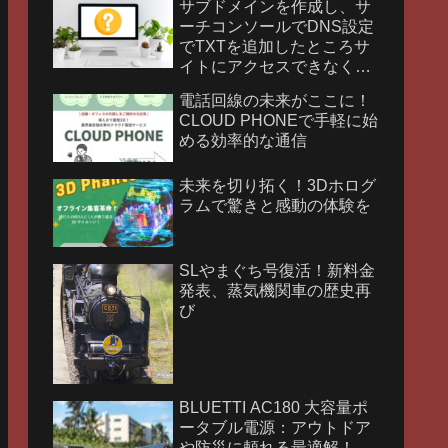
サブドメインを作成し、サ
ーチコンソールでDNS設定
でTXTを追加したところサ
イトにアクセスできなくな
りました。
電話回線の未来がここに！
CLOUD PHONEで手軽に始
める効率的な通信
未来を切り拓く！3Dホログ
ラムで驚きと感動の体験を
SLやまぐち号復活！新料金
発表、蒸気機関車の歴史再
び
BLUETTI AC180 大容量ポ
ータブル電源：アウトドア
や防災に頼れる最適解！