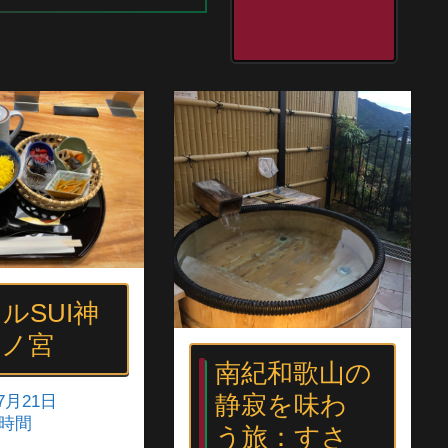
ルSUI神
三ノ宮
南紀和歌山の
静寂を味わ
7月21日
時間
う旅：すさ