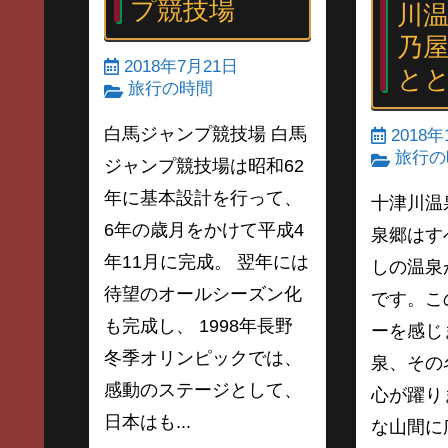
プ競技場
川
乃
2018年7月21日
と
旅行の時間
白馬ジャンプ競技場 白馬
2018年
旅行の
ジャンプ競技場は昭和62
年に基本設計を行って、
十津川温
6年の歳月をかけて平成4
泉郷はす
年11月に完成。 翌年には
しの温泉
待望のオールシーズン化
です。こ
も完成し、 1998年長野
ーを感じ
冬季オリンピックでは、
泉、その
感動のステージとして、
心が躍り
日本はも...
な山間に