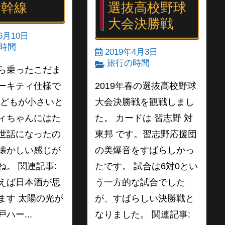
新幹線
選抜高校野球
大会決勝戦
6月10日
時間
2019年4月3日
旅行の時間
ら乗ったこだま
ーキティ仕様で
2019年春の選抜高校野球
子どもが小さいと
大会決勝戦を観戦しまし
ィちゃんにはた
た。 カードは 習志野 対
世話になったの
東邦 です。習志野応援団
懐かしい感じが
の美爆音をすばらしかっ
ね。 関連記事:
たです。 試合は6対0とい
えば日本酒が思
う一方的な試合でした
ます 太陽の光が
が、すばらしい決勝戦と
ハー...
なりました。 関連記事: