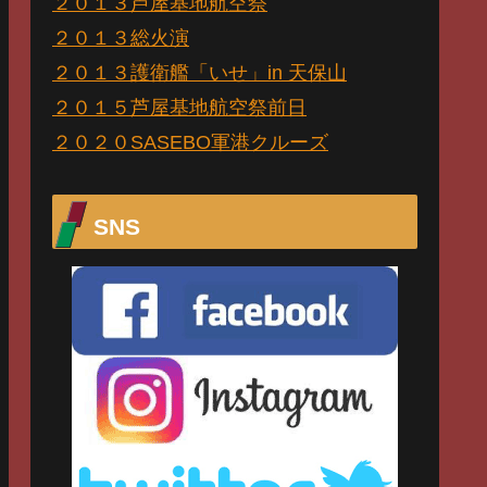
２０１３芦屋基地航空祭
２０１３総火演
２０１３護衛艦「いせ」in 天保山
２０１５芦屋基地航空祭前日
２０２０SASEBO軍港クルーズ
SNS