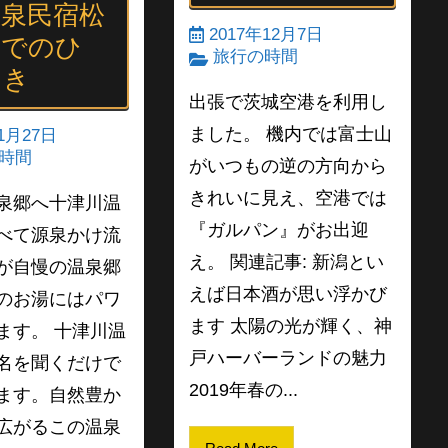
温泉民宿松
2017年12月7日
屋でのひ
旅行の時間
とき
出張で茨城空港を利用し
ました。 機内では富士山
1月27日
時間
がいつもの逆の方向から
きれいに見え、空港では
泉郷へ十津川温
『ガルパン』がお出迎
べて源泉かけ流
え。 関連記事: 新潟とい
が自慢の温泉郷
えば日本酒が思い浮かび
のお湯にはパワ
ます 太陽の光が輝く、神
ます。 十津川温
戸ハーバーランドの魅力
名を聞くだけで
2019年春の...
ます。自然豊か
広がるこの温泉