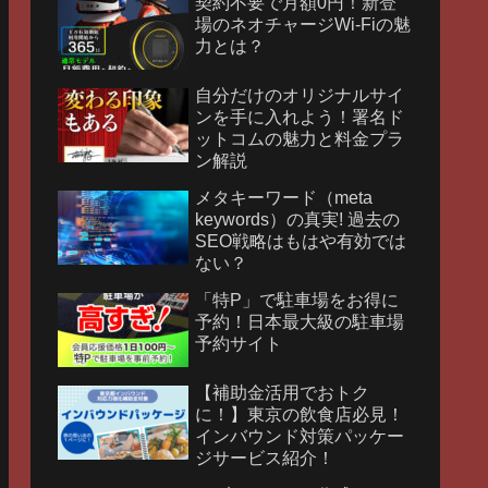
契約不要で月額0円！新登
場のネオチャージWi-Fiの魅
力とは？
自分だけのオリジナルサイ
ンを手に入れよう！署名ド
ットコムの魅力と料金プラ
ン解説
メタキーワード（meta
keywords）の真実! 過去の
SEO戦略はもはや有効では
ない？
「特P」で駐車場をお得に
予約！日本最大級の駐車場
予約サイト
【補助金活用でおトク
に！】東京の飲食店必見！
インバウンド対策パッケー
ジサービス紹介！