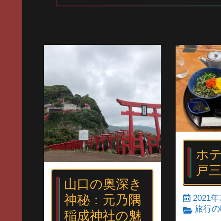
ホテ
戸
山口の奥深き
神秘：元乃隅
2021年
旅行の
稲成神社の魅