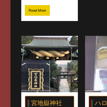
Read More
宮地嶽神社
ハ