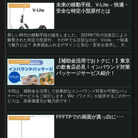
未来の移動手段、V-Lite – 快適・
つぶやきの時間
安全な特定小型原付とは
新しい時代の移動手段が誕生しました。 2023年7月の法改正により
解禁された特定小型原付、 その中でも注目なのが、V-Lite。 一味違
う魅力とは？ 未来感あふれるデザインと安心・安全を追求し、大都
市圏のアウトドア派な若者向けに開発されました。
【補助金活用でおトクに！】東京
つぶやきの時間
の飲食店必見！インバウンド対策
パッケージサービス紹介！
今回は、補助金を活用して効果的なインバウンド対策が可能なパッ
ケージサービスをご紹介します。Wiz（ワイズ）が提供するこのサー
ビスは、高単価還元が魅力的です！
FFFTPでの画面が真っ白に･･･
つぶやきの時間