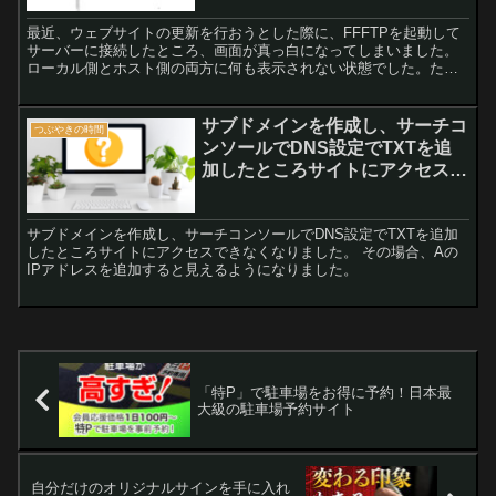
最近、ウェブサイトの更新を行おうとした際に、FFFTPを起動して
サーバーに接続したところ、画面が真っ白になってしまいました。
ローカル側とホスト側の両方に何も表示されない状態でした。た
だ、ファイル一覧の取得は正常に終了したとの表示があったため、
接続自体には問題がないように見えました。 この問題について調査
を行ってみると、同様の問題にぶつかった人が多くいるようでし
サブドメインを作成し、サーチコ
つぶやきの時間
た。そこで、解決策を見つけたのでメモとして残しておきます。
ンソールでDNS設定でTXTを追
加したところサイトにアクセスで
きなくなりました。
サブドメインを作成し、サーチコンソールでDNS設定でTXTを追加
したところサイトにアクセスできなくなりました。 その場合、Aの
IPアドレスを追加すると見えるようになりました。
「特P」で駐車場をお得に予約！日本最
大級の駐車場予約サイト
自分だけのオリジナルサインを手に入れ