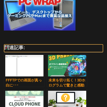
関連記事:
FFFTPでの画面が真っ
未来を切り拓く！3Dホ
白に･･･
ログラムで驚きと感動
の体験を