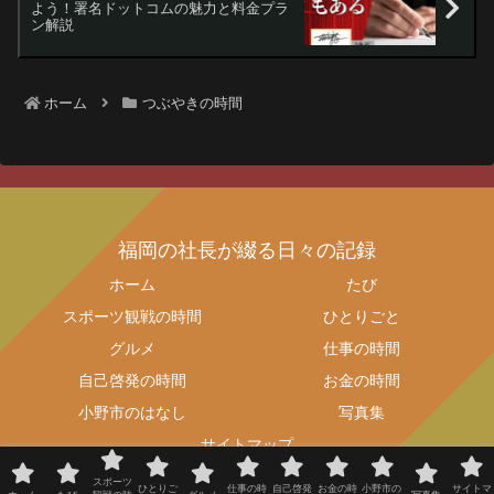
よう！署名ドットコムの魅力と料金プラ
ン解説
ホーム
つぶやきの時間
福岡の社長が綴る日々の記録
ホーム
たび
スポーツ観戦の時間
ひとりごと
グルメ
仕事の時間
自己啓発の時間
お金の時間
小野市のはなし
写真集
サイトマップ
© 2015 福岡の社長が綴る日々の記録.
スポーツ
ひとりご
仕事の時
自己啓発
お金の時
小野市の
サイトマ