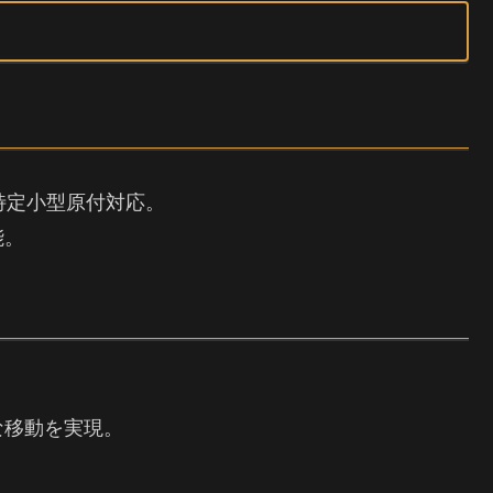
特定小型原付対応。
能。
。
な移動を実現。