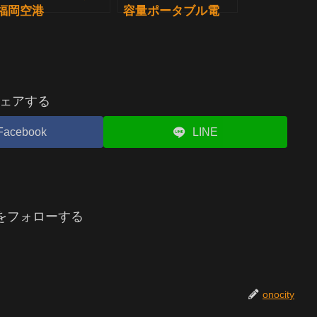
福岡空港
容量ポータブル電
源：アウトドアや防
災に頼れる最適解！
ェアする
Facebook
LINE
tyをフォローする
onocity