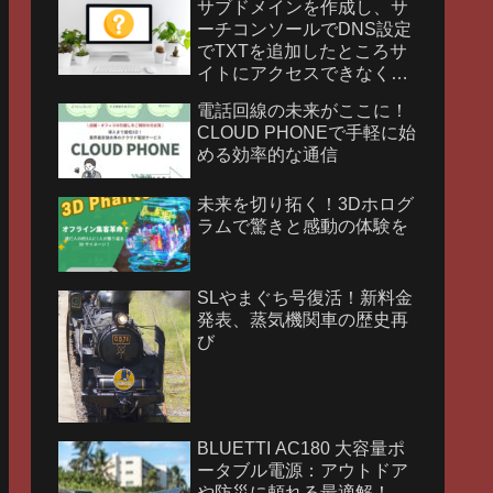
サブドメインを作成し、サ
ーチコンソールでDNS設定
でTXTを追加したところサ
イトにアクセスできなくな
りました。
電話回線の未来がここに！
CLOUD PHONEで手軽に始
める効率的な通信
未来を切り拓く！3Dホログ
ラムで驚きと感動の体験を
SLやまぐち号復活！新料金
発表、蒸気機関車の歴史再
び
BLUETTI AC180 大容量ポ
ータブル電源：アウトドア
や防災に頼れる最適解！