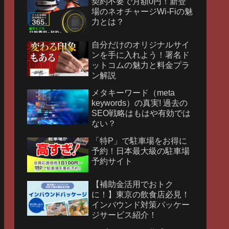
契約不要で月額0円！新登
場のネオチャージWi-Fiの魅
力とは？
自分だけのオリジナルサイ
ンを手に入れよう！署名ド
ットコムの魅力と料金プラ
ン解説
メタキーワード（meta
keywords）の真実! 過去の
SEO戦略はもはや有効では
ない？
「特P」で駐車場をお得に
予約！日本最大級の駐車場
予約サイト
【補助金活用でおトク
に！】東京の飲食店必見！
インバウンド対策パッケー
ジサービス紹介！