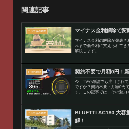
関連記事
マイナス金利解除で変
つぶやきの時間
マイナス金利の解除が発表さ
れまで低金利に支えられてき
解説します。
契約不要で月額0円！新
お金の時間
今、TVや雑誌でも注目されてい
ですか？契約不要・月額0円で
す。この記事では、その魅力や
ます。
BLUETTI AC18
つぶやきの時間
解！