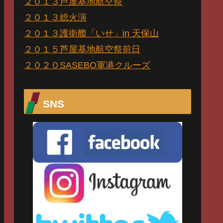
２０１３芦屋基地航空祭
２０１３総火演
２０１３護衛艦「いせ」in 天保山
２０１５芦屋基地航空祭前日
２０２０SASEBO軍港クルーズ
SNS